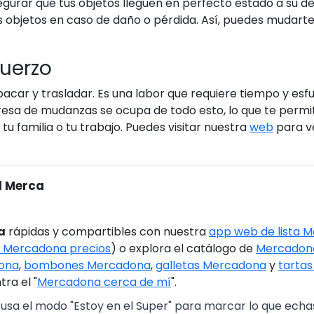
gurar que tus objetos lleguen en perfecto estado a su 
s objetos en caso de daño o pérdida. Así, puedes mudarte
fuerzo
r y trasladar. Es una labor que requiere tiempo y esfuerz
sa de mudanzas se ocupa de todo esto, lo que te permit
tu familia o tu trabajo. Puedes visitar nuestra
web
para v
l Merca
a
rápidas y compartibles con nuestra
app web de lista 
 Mercadona precios
) o explora el catálogo de
Mercadona
ona
,
bombones Mercadona
,
galletas Mercadona
y
tarta
ra el "
Mercadona cerca de mí
".
 usa el modo "Estoy en el Super" para marcar lo que echas 