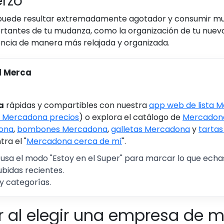
erzo
puede resultar extremadamente agotador y consumir much
tantes de tu mudanza, como la organización de tu nuevo 
riencia de manera más relajada y organizada.
l Merca
a
rápidas y compartibles con nuestra
app web de lista 
 Mercadona precios
) o explora el catálogo de
Mercadona
ona
,
bombones Mercadona
,
galletas Mercadona
y
tarta
ra el "
Mercadona cerca de mí
".
 usa el modo "Estoy en el Super" para marcar lo que echas 
ubidas recientes.
y categorías.
r al elegir una empresa de 