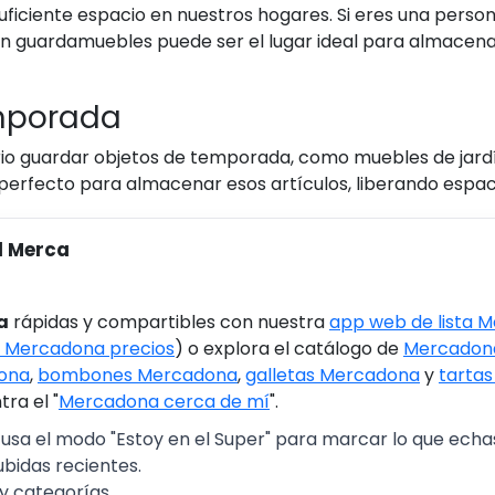
iciente espacio en nuestros hogares. Si eres una perso
n guardamuebles puede ser el lugar ideal para almacena
mporada
rio guardar objetos de temporada, como muebles de jard
erfecto para almacenar esos artículos, liberando espaci
l Merca
a
rápidas y compartibles con nuestra
app web de lista 
 Mercadona precios
) o explora el catálogo de
Mercadona
ona
,
bombones Mercadona
,
galletas Mercadona
y
tarta
ra el "
Mercadona cerca de mí
".
 usa el modo "Estoy en el Super" para marcar lo que echas 
ubidas recientes.
y categorías.