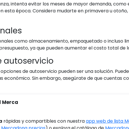
udanza, intenta evitar los meses de mayor demanda, como e
en esta época. Considera mudarte en primavera u otoño,
onales
onales como almacenamiento, empaquetado o incluso limpi
l presupuesto, ya que pueden aumentar el costo total de 
 autoservicio
s opciones de autoservicio pueden ser una solución. Pued
ás económico. Sin embargo, asegúrate de que cuentas co
l Merca
a
rápidas y compartibles con nuestra
app web de lista 
 Mercadona precios
) o explora el catálogo de
Mercadona