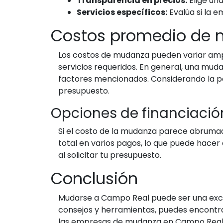
Transparencia en precios:
Elige una
Servicios específicos:
Evalúa si la e
Costos promedio de
Los costos de mudanza pueden variar ampli
servicios requeridos. En general, una mud
factores mencionados. Considerando la po
presupuesto.
Opciones de financiació
Si el costo de la mudanza parece abrumad
total en varios pagos, lo que puede hac
al solicitar tu presupuesto.
Conclusión
Mudarse a Campo Real puede ser una excele
consejos y herramientas, puedes encontr
las empresas de mudanza en Campo Real, v