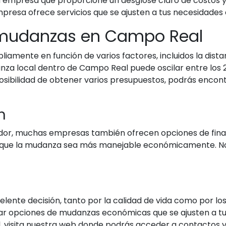
 empresa que proporcione un desglose claro de costos y e
mpresa ofrece servicios que se ajusten a tus necesidades 
 mudanzas en Campo Real
amente en función de varios factores, incluidos la dista
anza local dentro de Campo Real puede oscilar entre los 
sibilidad de obtener varios presupuestos, podrás encont
n
or, muchas empresas también ofrecen opciones de financia
er que la mudanza sea más manejable económicamente. N
nte decisión, tanto por la calidad de vida como por los 
ar opciones de mudanzas económicas que se ajusten a tu
isita nuestra web donde podrás acceder a contactos y m