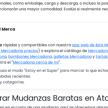
ales, como embalaje, carga y descarga, o incluso la posibi
cionarán una mayor comodidad. Evalúa si realmente neces
l Merca
a
rápidas y compartibles con nuestra
app web de lista 
 Mercadona precios
) o explora el catálogo de
Mercadona
ona
,
bombones Mercadona
,
galletas Mercadona
y
tarta
ra el "
Mercadona cerca de mí
".
 usa el modo "Estoy en el Super" para marcar lo que echas 
ubidas recientes.
y categorías.
ar Mudanzas Baratas en Ataz
yen en el costo de una mudanza, aquí te ofrecemos algun