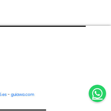
.es
-
guiawa.com