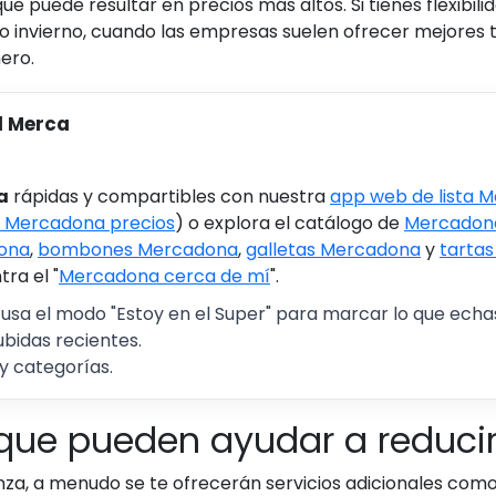
ue puede resultar en precios más altos. Si tienes flexibil
o invierno, cuando las empresas suelen ofrecer mejores t
nero.
l Merca
a
rápidas y compartibles con nuestra
app web de lista 
 Mercadona precios
) o explora el catálogo de
Mercadona
ona
,
bombones Mercadona
,
galletas Mercadona
y
tarta
ra el "
Mercadona cerca de mí
".
 usa el modo "Estoy en el Super" para marcar lo que echas 
ubidas recientes.
y categorías.
 que pueden ayudar a reduci
a, a menudo se te ofrecerán servicios adicionales com