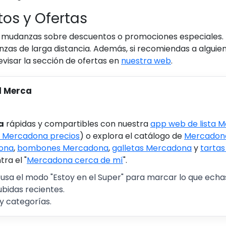
os y Ofertas
 mudanzas sobre descuentos o promociones especiales. M
s de larga distancia. Además, si recomiendas a alguien q
visar la sección de ofertas en
nuestra web
.
l Merca
a
rápidas y compartibles con nuestra
app web de lista 
 Mercadona precios
) o explora el catálogo de
Mercadona
ona
,
bombones Mercadona
,
galletas Mercadona
y
tarta
ra el "
Mercadona cerca de mí
".
 usa el modo "Estoy en el Super" para marcar lo que echas 
ubidas recientes.
y categorías.