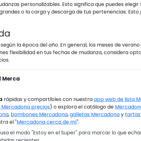
nzas personalizables. Esto significa que puedes elegir 
grandes o la carga y descarga de tus pertenencias. Esto
ada
 según la época del año. En general, los meses de verano
enes flexibilidad en tus fechas de mudanza, considera op
ios.
l Merca
a
rápidas y compartibles con nuestra
app web de lista 
 Mercadona precios
) o explora el catálogo de
Mercadona
ona
,
bombones Mercadona
,
galletas Mercadona
y
tarta
ra el "
Mercadona cerca de mí
".
 usa el modo "Estoy en el Super" para marcar lo que echas 
ubidas recientes.