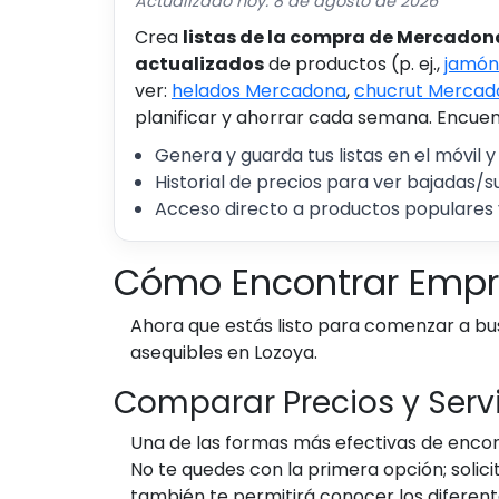
Actualizado hoy: 8 de agosto de 2026
Crea
listas de la compra de Mercadon
actualizados
de productos (p. ej.,
jamón
ver:
helados Mercadona
,
chucrut Mercad
planificar y ahorrar cada semana. Encuent
Genera y guarda tus listas en el móvil y
Historial de precios para ver bajadas/s
Acceso directo a productos populares 
Cómo Encontrar Empr
Ahora que estás listo para comenzar a b
asequibles en Lozoya.
Comparar Precios y Serv
Una de las formas más efectivas de encon
No te quedes con la primera opción; solici
también te permitirá conocer los diferen