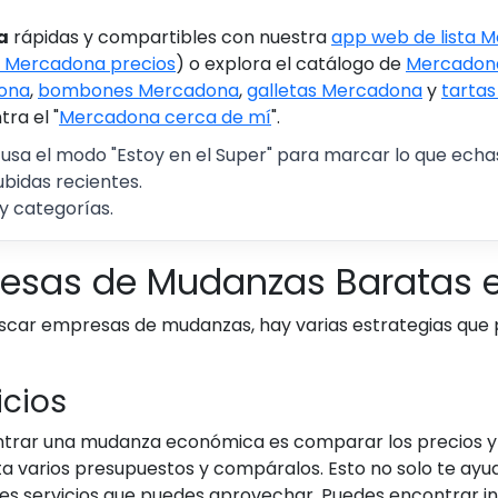
a
rápidas y compartibles con nuestra
app web de lista 
 Mercadona precios
) o explora el catálogo de
Mercadona
ona
,
bombones Mercadona
,
galletas Mercadona
y
tarta
ra el "
Mercadona cerca de mí
".
 usa el modo "Estoy en el Super" para marcar lo que echas 
ubidas recientes.
y categorías.
esas de Mudanzas Baratas e
uscar empresas de mudanzas, hay varias estrategias que
icios
trar una mudanza económica es comparar los precios y s
ta varios presupuestos y compáralos. Esto no solo te ayu
tes servicios que puedes aprovechar. Puedes encontrar i