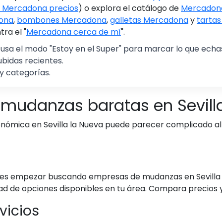
 Mercadona precios
) o explora el catálogo de
Mercadona
ona
,
bombones Mercadona
,
galletas Mercadona
y
tarta
ra el "
Mercadona cerca de mí
".
 usa el modo "Estoy en el Super" para marcar lo que echas 
ubidas recientes.
y categorías.
 mudanzas baratas en Sevill
mica en Sevilla la Nueva puede parecer complicado al p
Puedes empezar buscando empresas de mudanzas en Sevill
d de opciones disponibles en tu área. Compara precios y 
vicios