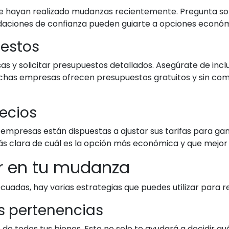
ue hayan realizado mudanzas recientemente. Pregunta so
aciones de confianza pueden guiarte a opciones económi
uestos
 y solicitar presupuestos detallados. Asegúrate de inclu
has empresas ofrecen presupuestos gratuitos y sin comp
ecios
 empresas están dispuestas a ajustar sus tarifas para ga
s clara de cuál es la opción más económica y que mejor 
r en tu mudanza
adas, hay varias estrategias que puedes utilizar para re
us pertenencias
 de todos tus bienes. Esto no solo te ayudará a decidir qué