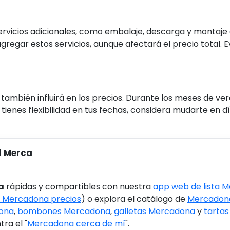
vicios adicionales, como embalaje, descarga y montaje d
agregar estos servicios, aunque afectará el precio total
ambién influirá en los precios. Durante los meses de ver
i tienes flexibilidad en tus fechas, considera mudarte en
l Merca
a
rápidas y compartibles con nuestra
app web de lista 
 Mercadona precios
) o explora el catálogo de
Mercadona
ona
,
bombones Mercadona
,
galletas Mercadona
y
tarta
ra el "
Mercadona cerca de mí
".