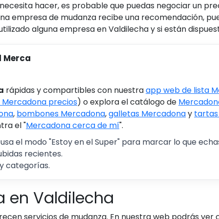
ecesita hacer, es probable que puedas negociar un prec
una empresa de mudanza recibe una recomendación, pue
 utilizado alguna empresa en Valdilecha y si están dispue
l Merca
a
rápidas y compartibles con nuestra
app web de lista 
 Mercadona precios
) o explora el catálogo de
Mercadona
ona
,
bombones Mercadona
,
galletas Mercadona
y
tarta
ra el "
Mercadona cerca de mí
".
 usa el modo "Estoy en el Super" para marcar lo que echas 
ubidas recientes.
y categorías.
 en Valdilecha
ofrecen servicios de mudanza. En nuestra web podrás ve