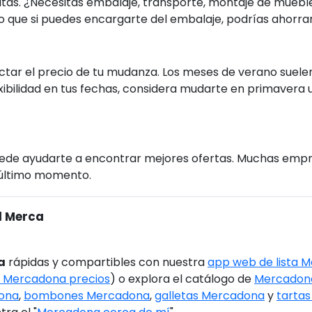
itas. ¿Necesitas embalaje, transporte, montaje de mue
lo que si puedes encargarte del embalaje, podrías ahorrar 
r el precio de tu mudanza. Los meses de verano suelen se
exibilidad en tus fechas, considera mudarte en primavera 
puede ayudarte a encontrar mejores ofertas. Muchas emp
l último momento.
l Merca
a
rápidas y compartibles con nuestra
app web de lista 
 Mercadona precios
) o explora el catálogo de
Mercadona
ona
,
bombones Mercadona
,
galletas Mercadona
y
tarta