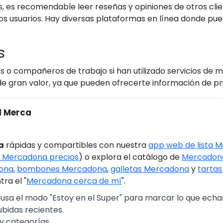
es recomendable leer reseñas y opiniones de otros client
tros usuarios. Hay diversas plataformas en línea donde p
s
es o compañeros de trabajo si han utilizado servicios d
 gran valor, ya que pueden ofrecerte información de pri
l Merca
a
rápidas y compartibles con nuestra
app web de lista 
 Mercadona precios
) o explora el catálogo de
Mercadona
ona
,
bombones Mercadona
,
galletas Mercadona
y
tarta
ra el "
Mercadona cerca de mí
".
 usa el modo "Estoy en el Super" para marcar lo que echas 
ubidas recientes.
y categorías.