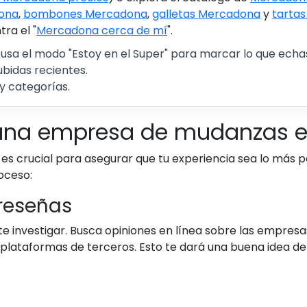
ona
,
bombones Mercadona
,
galletas Mercadona
y
tarta
ra el "
Mercadona cerca de mí
".
 usa el modo "Estoy en el Super" para marcar lo que echas 
ubidas recientes.
y categorías.
 una empresa de mudanzas e
 crucial para asegurar que tu experiencia sea lo más po
oceso:
 reseñas
te investigar. Busca opiniones en línea sobre las empres
ataformas de terceros. Esto te dará una buena idea de la