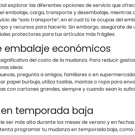
l explorar las diferentes opciones de servicio que ofr
el embalaje, carga, transporte y desembalaje, mientras q
vicio de “solo transporte”, en el cual tú te ocupas del em
po y recursos para hacerlo. Sin embargo, asegúrate de u
ales protectores para tus artículos más frágiles.
 de embalaje económicos
gnificativa del costo de la mudanza. Para reducir gastos
nas ideas:
uevas, pregunta a amigos, familiares o en supermercados 
ar papel burbuja, utiliza toallas, mantas o ropa para envol
jas con cartones grandes, siempre y cuando sean lo sufi
a en temporada baja
 ser más alta durante los meses de verano y en fechas ce
as, intenta programar tu mudanza en temporada baja, como