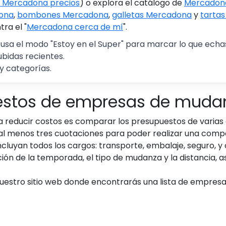
 Mercadona precios
) o explora el catálogo de
Mercadona
ona
,
bombones Mercadona
,
galletas Mercadona
y
tarta
ra el "
Mercadona cerca de mí
".
 usa el modo "Estoy en el Super" para marcar lo que echas 
ubidas recientes.
y categorías.
estos de empresas de muda
a reducir costos es comparar los presupuestos de varia
al menos tres cuotaciones para poder realizar una comp
cluyan todos los cargos: transporte, embalaje, seguro, y 
ón de la temporada, el tipo de mudanza y la distancia, a
r nuestro sitio web donde encontrarás una lista de empre