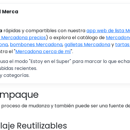
l Merca
a
rápidas y compartibles con nuestra
app web de lista 
 Mercadona precios
) o explora el catálogo de
Mercadona
ona
,
bombones Mercadona
,
galletas Mercadona
y
tarta
ra el "
Mercadona cerca de mí
".
 usa el modo "Estoy en el Super" para marcar lo que echas 
ubidas recientes.
y categorías.
 Empaque
 proceso de mudanza y también puede ser una fuente de 
aje Reutilizables