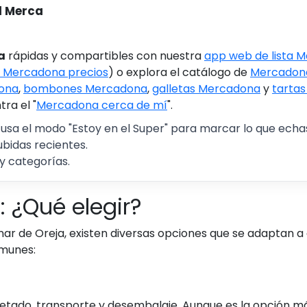
l Merca
a
rápidas y compartibles con nuestra
app web de lista 
 Mercadona precios
) o explora el catálogo de
Mercadona
ona
,
bombones Mercadona
,
galletas Mercadona
y
tarta
ra el "
Mercadona cerca de mí
".
 usa el modo "Estoy en el Super" para marcar lo que echas 
ubidas recientes.
y categorías.
 ¿Qué elegir?
ar de Oreja, existen diversas opciones que se adaptan a
omunes:
quetado, transporte y desembalaje. Aunque es la opción m