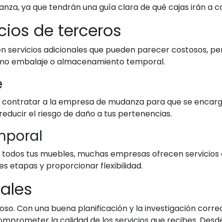
za, ya que tendrán una guía clara de qué cajas irán a c
cios de terceros
 servicios adicionales que pueden parecer costosos, pero
 como embalaje o almacenamiento temporal.
e
era contratar a la empresa de mudanza para que se encar
educir el riesgo de daño a tus pertenencias.
mporal
ibir todos tus muebles, muchas empresas ofrecen servici
s etapas y proporcionar flexibilidad.
nales
so. Con una buena planificación y la investigación corr
omprometer la calidad de los servicios que recibes. Desd