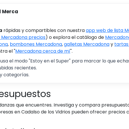
l Merca
a
rápidas y compartibles con nuestra
app web de lista 
 Mercadona precios
) o explora el catálogo de
Mercadona
ona
,
bombones Mercadona
,
galletas Mercadona
y
tarta
ra el "
Mercadona cerca de mí
".
 usa el modo "Estoy en el Super" para marcar lo que echas 
ubidas recientes.
y categorías.
resupuestos
udanzas que encuentres. Investiga y compara presupuest
resas en Cadalso de los Vidrios pueden ofrecer precios c