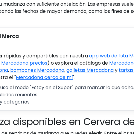
tu mudanza con suficiente antelación. Las empresas suelen
itando las fechas de mayor demanda, como los fines de 
l Merca
a
rápidas y compartibles con nuestra
app web de lista 
 Mercadona precios
) o explora el catálogo de
Mercadona
ona
,
bombones Mercadona
,
galletas Mercadona
y
tarta
ra el "
Mercadona cerca de mí
".
 usa el modo "Estoy en el Super" para marcar lo que echas 
ubidas recientes.
y categorías.
za disponibles en Cervera de
 de servicios de mudanza que puedes elegir. Entre ellos s