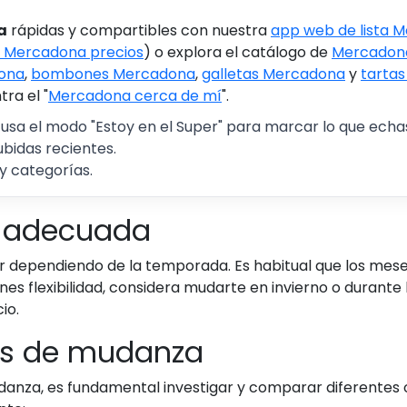
a
rápidas y compartibles con nuestra
app web de lista 
 Mercadona precios
) o explora el catálogo de
Mercadona
ona
,
bombones Mercadona
,
galletas Mercadona
y
tarta
ra el "
Mercadona cerca de mí
".
 usa el modo "Estoy en el Super" para marcar lo que echas 
ubidas recientes.
y categorías.
da adecuada
r dependiendo de la temporada. Es habitual que los mese
nes flexibilidad, considera mudarte en invierno o durante
io.
as de mudanza
anza, es fundamental investigar y comparar diferentes o