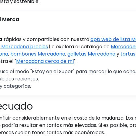
sta y sostenible.
l Merca
a
rápidas y compartibles con nuestra
app web de lista 
 Mercadona precios
) o explora el catálogo de
Mercadona
ona
,
bombones Mercadona
,
galletas Mercadona
y
tarta
ra el "
Mercadona cerca de mí
".
 usa el modo "Estoy en el Super" para marcar lo que echas 
ubidas recientes.
y categorías.
decuado
 influir considerablemente en el costo de la mudanza. Los
 podría resultar en tarifas más elevadas. Si es posible
resas suelen tener tarifas más económicas.