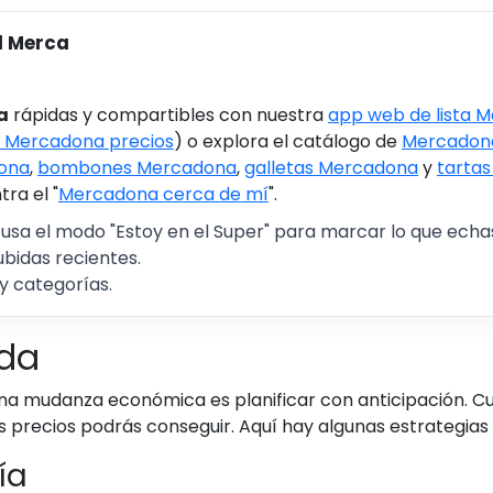
l Merca
a
rápidas y compartibles con nuestra
app web de lista 
 Mercadona precios
) o explora el catálogo de
Mercadona
ona
,
bombones Mercadona
,
galletas Mercadona
y
tarta
ra el "
Mercadona cerca de mí
".
 usa el modo "Estoy en el Super" para marcar lo que echas 
ubidas recientes.
y categorías.
ada
na mudanza económica es planificar con anticipación. C
precios podrás conseguir. Aquí hay algunas estrategias 
ía