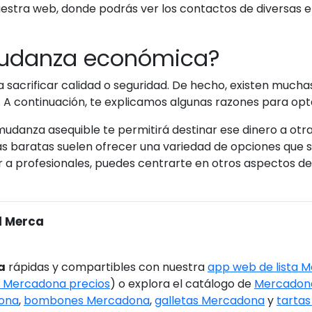
nuestra web, donde podrás ver los contactos de diversas
 mudanza económica?
 sacrificar calidad o seguridad. De hecho, existen much
. A continuación, te explicamos algunas razones para op
e mudanza asequible te permitirá destinar ese dinero a otr
as baratas suelen ofrecer una variedad de opciones que 
ar a profesionales, puedes centrarte en otros aspectos d
l Merca
a
rápidas y compartibles con nuestra
app web de lista 
 Mercadona precios
) o explora el catálogo de
Mercadona
ona
,
bombones Mercadona
,
galletas Mercadona
y
tarta