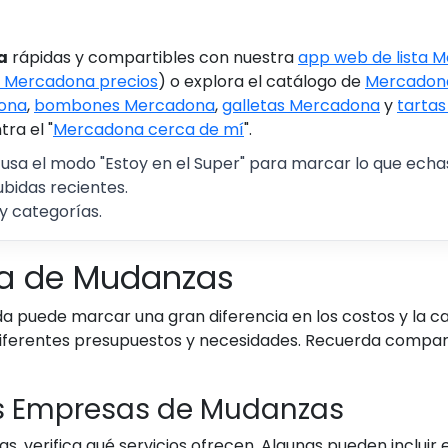
a
rápidas y compartibles con nuestra
app web de lista 
 Mercadona precios
) o explora el catálogo de
Mercadona
ona
,
bombones Mercadona
,
galletas Mercadona
y
tarta
ra el "
Mercadona cerca de mí
".
 usa el modo "Estoy en el Super" para marcar lo que echas 
ubidas recientes.
y categorías.
sa de Mudanzas
uede marcar una gran diferencia en los costos y la cali
diferentes presupuestos y necesidades. Recuerda comparar
as Empresas de Mudanzas
verifica qué servicios ofrecen. Algunas pueden incluir 