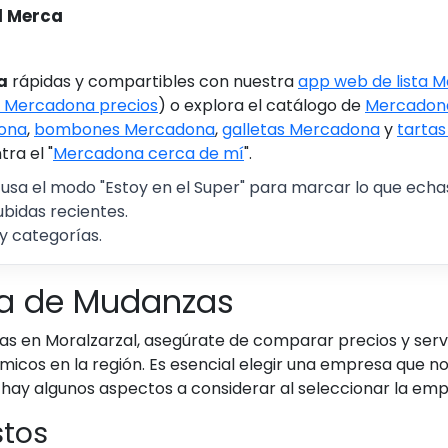
l Merca
a
rápidas y compartibles con nuestra
app web de lista 
 Mercadona precios
) o explora el catálogo de
Mercadona
ona
,
bombones Mercadona
,
galletas Mercadona
y
tarta
ra el "
Mercadona cerca de mí
".
 usa el modo "Estoy en el Super" para marcar lo que echas 
ubidas recientes.
y categorías.
sa de Mudanzas
en Moralzarzal, asegúrate de comparar precios y servic
icos en la región. Es esencial elegir una empresa que no
í hay algunos aspectos a considerar al seleccionar la e
stos