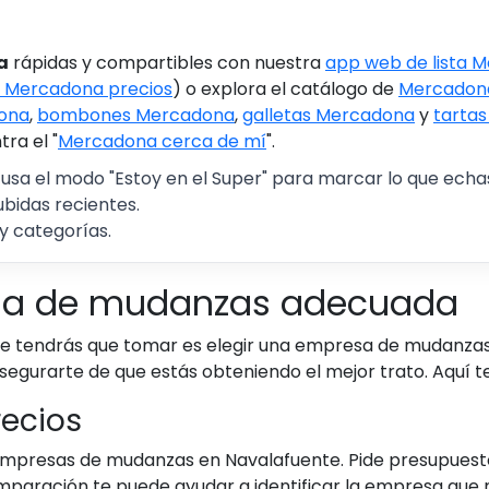
a
rápidas y compartibles con nuestra
app web de lista 
 Mercadona precios
) o explora el catálogo de
Mercadona
ona
,
bombones Mercadona
,
galletas Mercadona
y
tarta
ra el "
Mercadona cerca de mí
".
 usa el modo "Estoy en el Super" para marcar lo que echas 
ubidas recientes.
y categorías.
esa de mudanzas adecuada
e tendrás que tomar es elegir una empresa de mudanzas. 
segurarte de que estás obteniendo el mejor trato. Aquí t
recios
empresas de mudanzas en Navalafuente. Pide presupuestos
mparación te puede ayudar a identificar la empresa que 