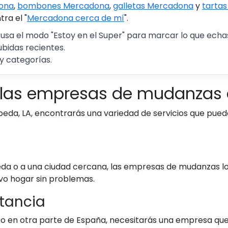
ona
,
bombones Mercadona
,
galletas Mercadona
y
tarta
ra el "
Mercadona cerca de mí
".
 usa el modo "Estoy en el Super" para marcar lo que echas 
ubidas recientes.
y categorías.
n las empresas de mudanzas
da, LA, encontrarás una variedad de servicios que pued
da o a una ciudad cercana, las empresas de mudanzas loc
vo hogar sin problemas.
stancia
id o en otra parte de España, necesitarás una empresa 