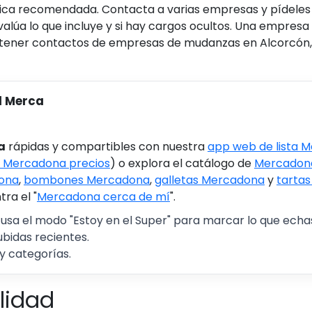
tica recomendada. Contacta a varias empresas y pídeles 
valúa lo que incluye y si hay cargos ocultos. Una empre
obtener contactos de empresas de mudanzas en Alcorcón,
l Merca
a
rápidas y compartibles con nuestra
app web de lista 
 Mercadona precios
) o explora el catálogo de
Mercadona
ona
,
bombones Mercadona
,
galletas Mercadona
y
tarta
ra el "
Mercadona cerca de mí
".
 usa el modo "Estoy en el Super" para marcar lo que echas 
ubidas recientes.
y categorías.
lidad