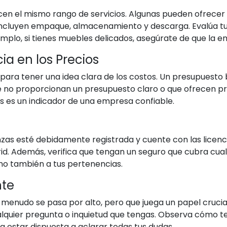
n el mismo rango de servicios. Algunas pueden ofrecer s
incluyen empaque, almacenamiento y descarga. Evalúa tu
ejemplo, si tienes muebles delicados, asegúrate de que la
ia en los Precios
para tener una idea clara de los costos. Un presupuesto b
e no proporcionan un presupuesto claro o que ofrecen 
os es un indicador de una empresa confiable.
as esté debidamente registrada y cuente con las licenc
d. Además, verifica que tengan un seguro que cubra cual
ino también a tus pertenencias.
nte
a menudo se pasa por alto, pero que juega un papel crucia
lquier pregunta o inquietud que tengas. Observa cómo te
 estar dispuesta a aclarar todas tus dudas.