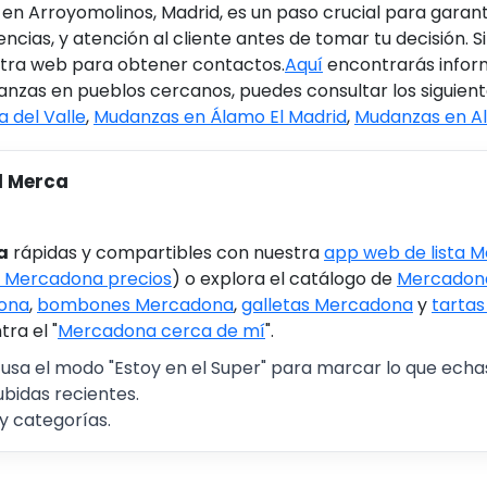
n Arroyomolinos, Madrid, es un paso crucial para garant
licencias, y atención al cliente antes de tomar tu decisión.
estra web para obtener contactos.
Aquí
encontrarás informa
nzas en pueblos cercanos, puedes consultar los siguient
 del Valle
,
Mudanzas en Álamo El Madrid
,
Mudanzas en Al
l Merca
a
rápidas y compartibles con nuestra
app web de lista 
 Mercadona precios
) o explora el catálogo de
Mercadona
ona
,
bombones Mercadona
,
galletas Mercadona
y
tarta
ra el "
Mercadona cerca de mí
".
 usa el modo "Estoy en el Super" para marcar lo que echas 
ubidas recientes.
y categorías.