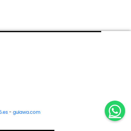
.es
-
guiawa.com