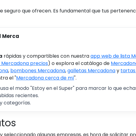
de seguro que ofrecen. Es fundamental que tus pertenenc
l Merca
a
rápidas y compartibles con nuestra
app web de lista 
 Mercadona precios
) o explora el catálogo de
Mercadona
ona
,
bombones Mercadona
,
galletas Mercadona
y
tarta
ra el "
Mercadona cerca de mí
".
 usa el modo "Estoy en el Super" para marcar lo que echas 
ubidas recientes.
y categorías.
atos
y seleccionado algunas empresas, es hora de solicitar p