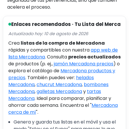
seguridad de tus pertenencias, sino que también
acelera el proceso.
Enlaces recomendados · Tu Lista del Merca
Actualizado hoy: 10 de agosto de 2026
Crea
listas de la compra de Mercadona
rápidas y compartibles con nuestra
app web de
lista Mercadona
. Consulta
precios actualizados
de productos (p. ej.,
jamón Mercadona precios
) o
explora el catálogo de
Mercadona productos y
precios
. También puedes ver:
helados
Mercadona
,
chucrut Mercadona
,
bombones
Mercadona
,
galletas Mercadona
y
tartas
Mercadona
. Ideal para comparar, planificar y
ahorrar cada semana. Encuentra el "
Mercadona
cerca de mí
".
Genera y guarda tus listas en el móvil y usa el
modo "Estoy en el Super" para marcar lo que