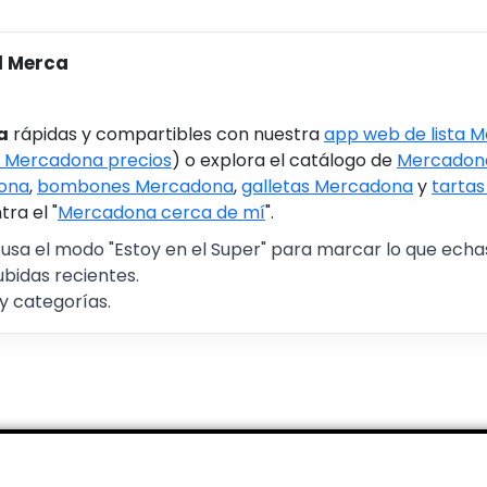
l Merca
a
rápidas y compartibles con nuestra
app web de lista 
 Mercadona precios
) o explora el catálogo de
Mercadona
ona
,
bombones Mercadona
,
galletas Mercadona
y
tarta
ra el "
Mercadona cerca de mí
".
 usa el modo "Estoy en el Super" para marcar lo que echas 
ubidas recientes.
y categorías.