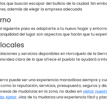
llos que buscan escapar del bullicio de la ciudad. Sin em
res, además de elegir la empresa adecuada.
orno
l siguiente paso es adaptarte a tu nuevo hogar y entorno.
tranquilidad del lugar son aspectos que harán que tu expe
 locales
talaciones y servicios disponibles en Horcajuelo de la Si
 una idea clara de lo que ofrece el pueblo te ayudará a i
ierra puede ser una experiencia maravillosa siempre y c
omo la reputación, servicios, presupuesto, seguros y di
presas de mudanzas en la zona, no dudes en
visitar nues
da
,
Ajalvir
. ¡Haz de tu mudanza una experiencia fácil y pla