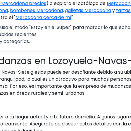
 Mercadona precios
) o explora el catálogo de
Mercadona
ona
,
bombones Mercadona
,
galletas Mercadona
y
tarta
ra el "
Mercadona cerca de mí
".
 usa el modo "Estoy en el Super" para marcar lo que echas 
ubidas recientes.
y categorías.
udanzas en Lozoyuela-Navas-
Navas-Sieteiglesias puede ser desafiante debido a su ubi
tranquilidad, lo cual es un atractivo para muchas person
anza. Por eso, es importante que la empresa de mudanzas 
zas en áreas rurales y semi-urbanas.
 a tu hogar actual y a tu futuro domicilio. Algunos luga
parcamiento. Asegúrate de discutir estos detalles con la
gir en la logística.