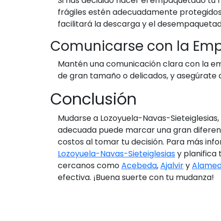
Si has decidido hacer el empaquetado tú m
frágiles estén adecuadamente protegidos. 
facilitará la descarga y el desempaquetad
Comunicarse con la Em
Mantén una comunicación clara con la emp
de gran tamaño o delicados, y asegúrate 
Conclusión
Mudarse a Lozoyuela-Navas-Sieteiglesias,
adecuada puede marcar una gran diferencia 
costos al tomar tu decisión. Para más inf
Lozoyuela-Navas-Sieteiglesias
y planifica
cercanos como
Acebeda
,
Ajalvir
y
Alameda
efectiva. ¡Buena suerte con tu mudanza!