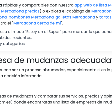
a
rápidas y compartibles con nuestra
app web de lista 
 Mercadona precios
) o explora el catálogo de
Mercadona
ona
,
bombones Mercadona
,
galletas Mercadona
y
tarta
ra el "
Mercadona cerca de mí
".
 usa el modo "Estoy en el Super" para marcar lo que echas 
ubidas recientes.
y categorías.
resa de mudanzas adecuada
uede ser un proceso abrumador, especialmente si es la 
a decisión informada:
s de mudanzas y comparar sus servicios, precios y opinio
.es) donde encontrarás una lista de empresas de mudan