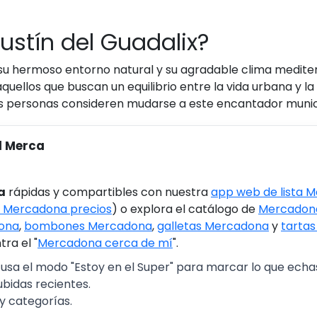
ustín del Guadalix?
su hermoso entorno natural y su agradable clima mediter
quellos que buscan un equilibrio entre la vida urbana y la
ás personas consideren mudarse a este encantador munic
l Merca
a
rápidas y compartibles con nuestra
app web de lista 
 Mercadona precios
) o explora el catálogo de
Mercadona
ona
,
bombones Mercadona
,
galletas Mercadona
y
tarta
ra el "
Mercadona cerca de mí
".
 usa el modo "Estoy en el Super" para marcar lo que echas 
ubidas recientes.
y categorías.