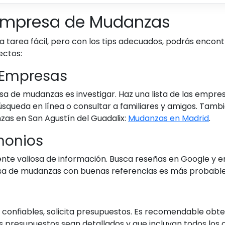
 Empresa de Mudanzas
tarea fácil, pero con los tips adecuados, podrás encont
ectos:
r Empresas
sa de mudanzas es investigar. Haz una lista de las empre
squeda en línea o consultar a familiares y amigos. Tambi
as en San Agustín del Guadalix:
Mudanzas en Madrid
.
imonios
uente valiosa de información. Busca reseñas en Google y e
sa de mudanzas con buenas referencias es más probable q
 confiables, solicita presupuestos. Es recomendable obt
 presupuestos sean detallados y que incluyan todos los c