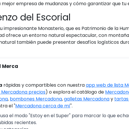
a mejor empresa de mudanzas y cómo garantizar que tu ex
enzo del Escorial
su impresionante Monasterio, que es Patrimonio de la Hum
idad ofrece un entorno natural espectacular, con montaña
a natural también puede presentar desafíos logísticos dura
l Merca
a
rápidas y compartibles con nuestra
app web de lista 
 Mercadona precios
) o explora el catálogo de
Mercadona
ona
,
bombones Mercadona
,
galletas Mercadona
y
tarta
ra el "
Mercadona cerca de mí
".
 usa el modo "Estoy en el Super" para marcar lo que echas 
ubidas recientes.