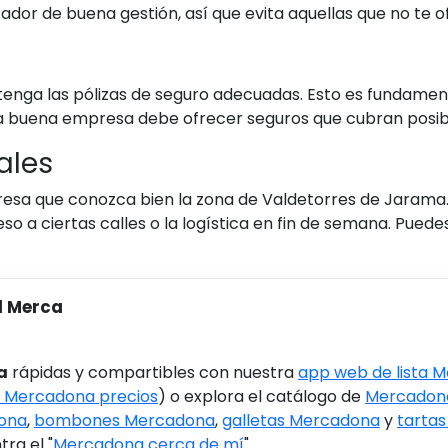
cador de buena gestión, así que evita aquellas que no te 
 tenga las pólizas de seguro adecuadas. Esto es fundamen
a buena empresa debe ofrecer seguros que cubran posib
ales
esa que conozca bien la zona de Valdetorres de Jarama.
so a ciertas calles o la logística en fin de semana. Pued
l Merca
a
rápidas y compartibles con nuestra
app web de lista 
 Mercadona precios
) o explora el catálogo de
Mercadona
ona
,
bombones Mercadona
,
galletas Mercadona
y
tarta
ra el "
Mercadona cerca de mí
".