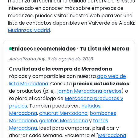
mudanza sin sacrificar la calidad del servicio. Si estás
interesado en conocer más sobre empresas de
mudanzas, puedes visitar nuestra web para ver una
lista de contactos disponibles en Valverde de Alcalá:
Mudanzas Madrid
.
Enlaces recomendados · Tu Lista del Merca
Actualizado hoy: 6 de agosto de 2026
Crea
listas de la compra de Mercadona
rápidas y compartibles con nuestra
app web de
lista Mercadona
. Consulta
precios actualizados
de productos (p. ej.,
jamón Mercadona precios
) o
explora el catálogo de
Mercadona productos y
precios
. También puedes ver:
helados
Mercadona
,
chucrut Mercadona
,
bombones
Mercadona
,
galletas Mercadona
y
tartas
Mercadona
. Ideal para comparar, planificar y
ahorrar cada semana. Encuentra el "
Mercadona