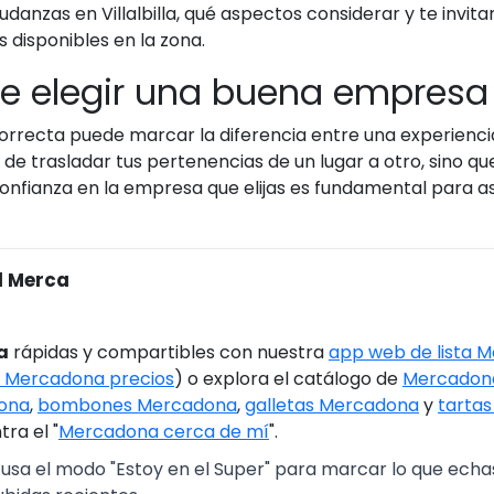
nzas en Villalbilla, qué aspectos considerar y te invit
disponibles en la zona.
te elegir una buena empres
rrecta puede marcar la diferencia entre una experiencia
 trasladar tus pertenencias de un lugar a otro, sino qu
 confianza en la empresa que elijas es fundamental para a
l Merca
a
rápidas y compartibles con nuestra
app web de lista 
 Mercadona precios
) o explora el catálogo de
Mercadona
ona
,
bombones Mercadona
,
galletas Mercadona
y
tarta
ra el "
Mercadona cerca de mí
".
 usa el modo "Estoy en el Super" para marcar lo que echas 