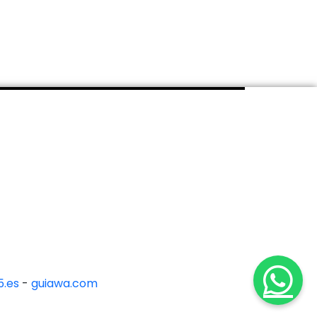
.es
-
guiawa.com