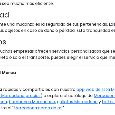
a sea mucho más eficiente.
dad
te una mudanza es la seguridad de tus pertenencias. La
us objetos en caso de daño o pérdida. Esta tranquilidad e
os
uchas empresas ofrecen servicios personalizados que se
o solo el transporte, puedes elegir el servicio que mejor
l Merca
a
rápidas y compartibles con nuestra
app web de lista 
 Mercadona precios
) o explora el catálogo de
Mercadona
ona
,
bombones Mercadona
,
galletas Mercadona
y
tarta
ra el "
Mercadona cerca de mí
".