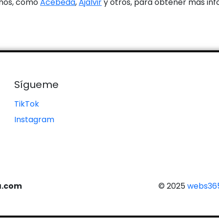
anos, como
Acebeda
,
Ajalvir
y otros, para obtener más inf
Sígueme
TikTok
Instagram
a.com
© 2025
webs365