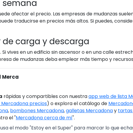
la semana
ede afectar el precio. Las empresas de mudanzas suelen
uede traducirse en precios más altos. Si puedes, consid
ar de carga y descarga
 Si vives en un edificio sin ascensor o en una calle estrec
presa de mudanzas deba emplear más tiempo y recursos, lo 
l Merca
a
rápidas y compartibles con nuestra
app web de lista 
 Mercadona precios
) o explora el catálogo de
Mercadona
ona
,
bombones Mercadona
,
galletas Mercadona
y
tarta
ra el "
Mercadona cerca de mí
".
 usa el modo "Estoy en el Super" para marcar lo que echas 